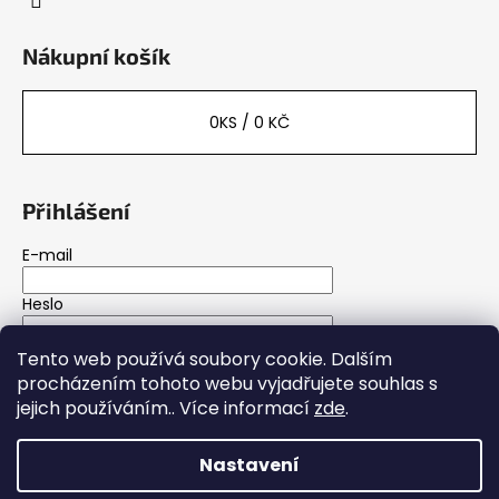
s
u
Nákupní košík
0
KS /
0 KČ
Přihlášení
E-mail
Heslo
Tento web používá soubory cookie. Dalším
PŘIHLÁSIT SE
procházením tohoto webu vyjadřujete souhlas s
jejich používáním.. Více informací
zde
.
Nová registrace
Zapomenuté heslo
Nastavení
Vytvořil Shoptet