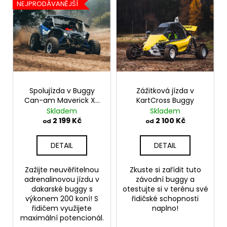
V
NEJPRODÁVANĚJŠÍ
r
a
ý
o
j
p
d
í
i
u
t
s
k
?
p
t
r
ů
Spolujízda v Buggy
Zážitková jízda v
o
Can-am Maverick X3
KartCross Buggy
d
RS Turbo
Skladem
Skladem
HLEDAT
u
2 199 Kč
2 100 Kč
od
od
k
t
DETAIL
DETAIL
ů
Zažijte neuvěřitelnou
Zkuste si zařídit tuto
adrenalinovou jízdu v
závodní buggy a
dakarské buggy s
otestujte si v terénu své
výkonem 200 koní! S
řidičské schopnosti
řidičem využijete
naplno!
maximální potencionál.