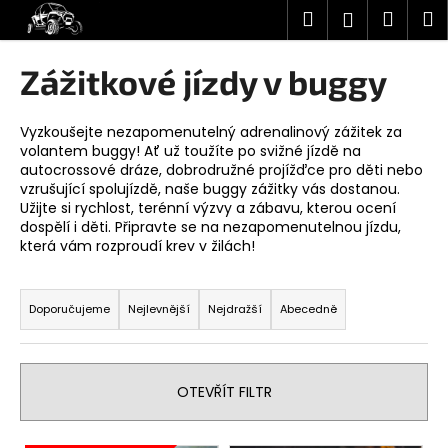
K
Přejít
Hledat
Náku
M
Přihlášen
na
o
obsah
Zpět
Zpět
košík
š
Zážitkové jízdy v buggy
í
C
k
o
Vyzkoušejte nezapomenutelný adrenalinový zážitek za
volantem buggy! Ať už toužíte po svižné jízdě na
p
autocrossové dráze, dobrodružné projížďce pro děti nebo
o
vzrušující spolujízdě, naše buggy zážitky vás dostanou.
Užijte si rychlost, terénní výzvy a zábavu, kterou ocení
t
dospělí i děti. Připravte se na nezapomenutelnou jízdu,
ř
která vám rozproudí krev v žilách!
e
Ř
b
a
Doporučujeme
Nejlevnější
Nejdražší
Abecedně
u
z
j
e
e
n
t
OTEVŘÍT FILTR
í
e
p
n