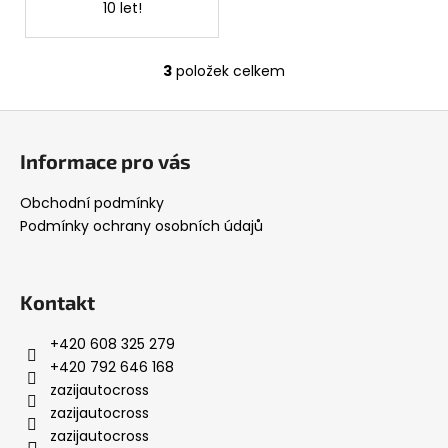
10 let!
3
položek celkem
O
v
Z
l
á
á
Informace pro vás
d
p
a
a
Obchodní podmínky
c
t
Podmínky ochrany osobních údajů
í
í
p
r
v
Kontakt
k
y
+420 608 325 279
v
+420 792 646 168
ý
zazijautocross
p
zazijautocross
i
zazijautocross