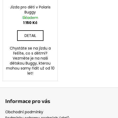
Jízda pro děti v Polaris
Buggy
Skladem
1 150 Kč
DETAIL
Chystáte se na jízdu a
řešíte, co s dětmi?
Vezměte je na naši
dětskou Buggy, kterou
mohou samy řídit už od 10
let!
Z
á
Informace pro vás
p
a
Obchodní podmínky
Podmínky ochrany osobních údajů