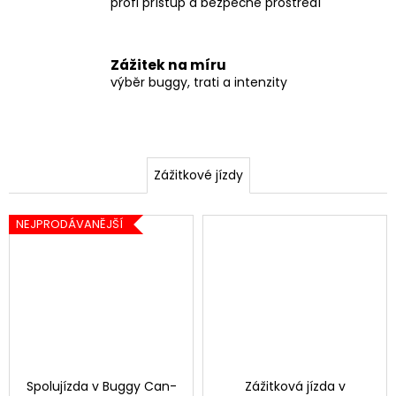
profi přístup a bezpečné prostředí
a
j
Zážitek na míru
í
výběr buggy, trati a intenzity
t
?
Zážitkové jízdy
HLEDAT
NEJPRODÁVANĚJŠÍ
Spolujízda v Buggy Can-
Zážitková jízda v