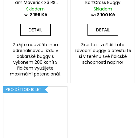
am Maverick X3 RS
KartCross Buggy
Turbo
Skladem
Skladem
2 199 Kč
2 100 Kč
od
od
DETAIL
DETAIL
Zažijte neuvěřitelnou
Zkuste si zařídit tuto
adrenalinovou jízdu v
závodní buggy a otestujte
dakarské buggy s
si v terénu své řidičské
výkonem 200 koní! S
schopnosti naplno!
řidičem využijete
maximální potencionál.
PRO DĚTI OD 10 LET