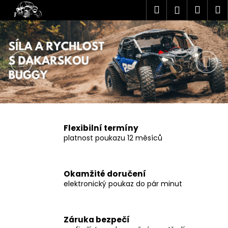
K
Přejít
Hledat
Náku
M
Přihlášen
na
o
obsah
Předchozí
Nás
Zpět
Zpět
košík
š
í
C
k
o
p
o
t
ř
Flexibilní termíny
e
platnost poukazu 12 měsíců
b
u
j
Okamžité doručení
elektronický poukaz do pár minut
e
t
e
Záruka bezpečí
n