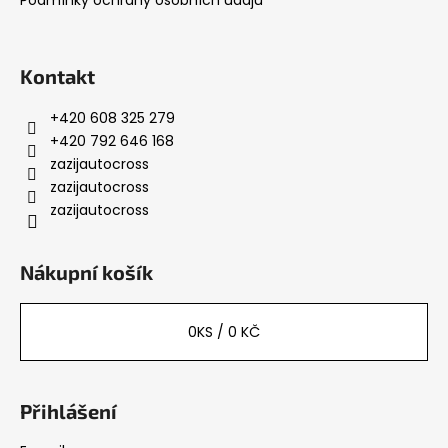
t
í
Kontakt
+420 608 325 279
+420 792 646 168
zazijautocross
zazijautocross
zazijautocross
Nákupní košík
0
KS /
0 KČ
Přihlášení